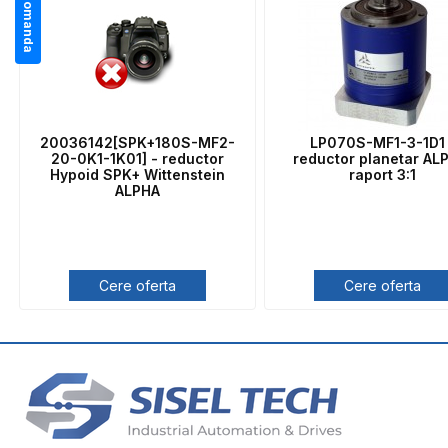
La comanda
20036142[SPK+180S-MF2-
LP070S-MF1-3-1D1 
20-0K1-1K01] - reductor
reductor planetar AL
Hypoid SPK+ Wittenstein
raport 3:1
ALPHA
Cere oferta
Cere oferta