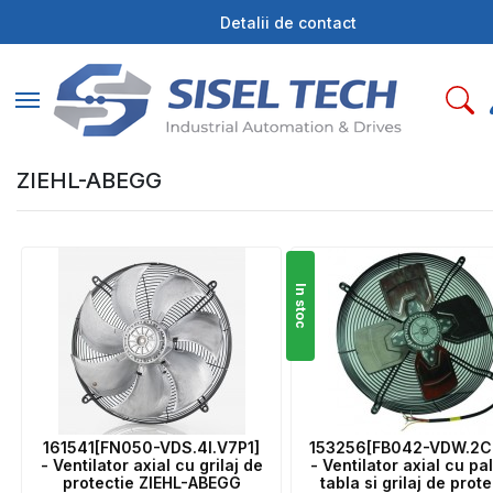
Detalii de contact
Toggle navigation
ZIEHL-ABEGG
In stoc
161541[FN050-VDS.4I.V7P1]
153256[FB042-VDW.2C
- Ventilator axial cu grilaj de
- Ventilator axial cu pa
protectie ZIEHL-ABEGG
tabla si grilaj de prote